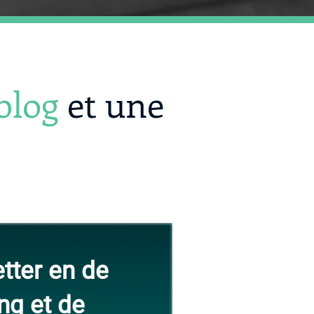
blog
et une
tter en de
ng et de