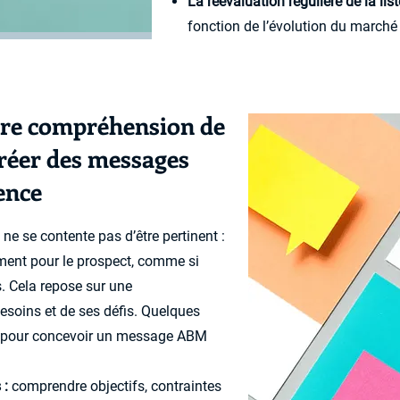
La réévaluation régulière de la lis
fonction de l’évolution du marché 
ure compréhension de
créer des messages
rence
ne se contente pas d’être pertinent :
lement pour le prospect, comme si
. Cela repose sur une
esoins et de ses défis. Quelques
s pour concevoir un message ABM
 :
comprendre objectifs, contraintes