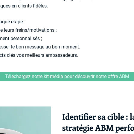
ues en clients fidèles.
aque étape :
 leurs freins/motivations ;
ent personnalisés ;
esser le bon message au bon moment.
ects clés vos meilleurs ambassadeurs.
Téléchargez notre kit média pour découvrir notre offre ABM
Identifier sa cible :
stratégie ABM perf