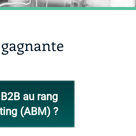
 gagnante
g B2B au rang
ting (ABM) ?