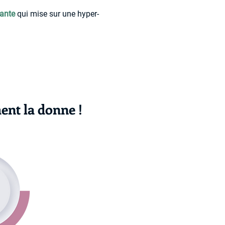
sante
qui mise sur
u
ne hyper-
ent la donne !