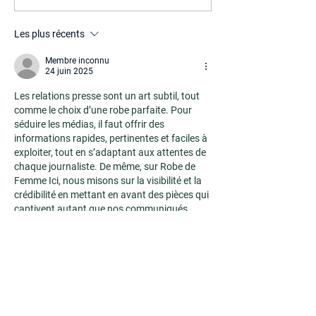
presse : comment rester
2026
visible pendant les
Les plus récents
vacances
Membre inconnu
24 juin 2025
Les relations presse sont un art subtil, tout 
comme le choix d’une robe parfaite. Pour 
séduire les médias, il faut offrir des 
informations rapides, pertinentes et faciles à 
exploiter, tout en s’adaptant aux attentes de 
chaque journaliste. De même, sur Robe de 
Femme Ici, nous misons sur la visibilité et la 
crédibilité en mettant en avant des pièces qui 
captivent autant que nos communiqués 
savamment ciselés. Car, comme le dit si bien 
l’article, un bon relais médiatique crée un 
engagement…
Afficher plus
J'aime