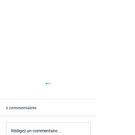
2 commentaires
Tendances relations
L’espace média e
Rédigez un commentaire...