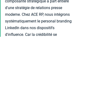
composante stratégique à part entière 
d'une stratégie de relations presse 
moderne. Chez ACE RP, nous intégrons 
systématiquement le personal branding 
LinkedIn dans nos dispositifs 
d'influence. Car la crédibilité se 
construit aujourd'hui sur tous les 
canaux à la fois.
Photo de Une : Google Gemini/Nano Banana
Relations presse
Voir tout
Posts récents