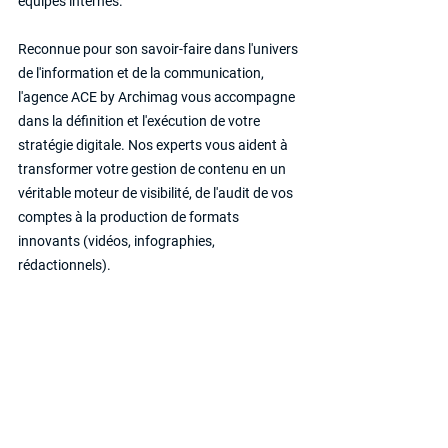
équipes internes.
Reconnue pour son savoir-faire dans l'univers 
de l'information et de la communication, 
l'agence ACE by Archimag vous accompagne 
dans la définition et l'exécution de votre 
stratégie digitale. Nos experts vous aident à 
transformer votre gestion de contenu en un 
véritable moteur de visibilité, de l'audit de vos 
comptes à la production de formats 
innovants (vidéos, infographies, 
rédactionnels).
Souhaitez-vous structurer votre prise de 
parole dès aujourd'hui ? 
Contactez nos 
experts
 pour élaborer ensemble votre futur 
calendrier éditorial !
Photo de Une : Freepik